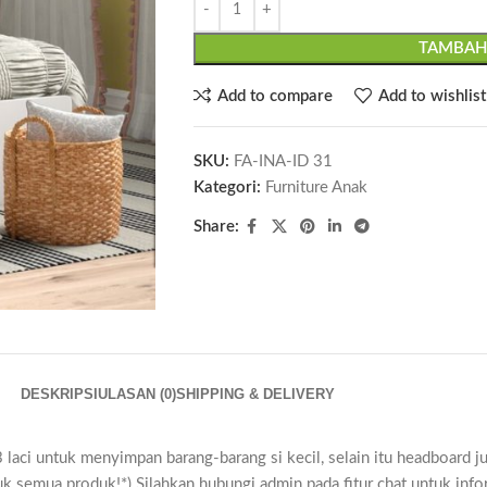
TAMBAH
Add to compare
Add to wishlist
SKU:
FA-INA-ID 31
Kategori:
Furniture Anak
Share:
DESKRIPSI
ULASAN (0)
SHIPPING & DELIVERY
laci untuk menyimpan barang-barang si kecil, selain itu headboard j
uk semua produk!*) Silahkan hubungi admin pada fitur chat untuk inf