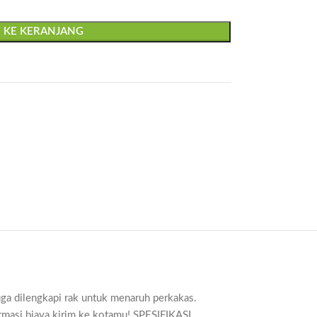
 KE KERANJANG
uga dilengkapi rak untuk menaruh perkakas.
ormasi biaya kirim ke kotamu! SPESIFIKASI