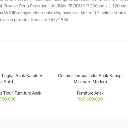
i Produk: Perlu Perakitan UKURAN PRODUK P 200 cm x L 120 cm ( k
ima WAJIB dengan video unboxing pada saat klaim. *) Silahkan kont
emesanan produk | Fatmajati FRZZ4968
r Tingkat Anak Karakter
Cesava Tempat Tidur Anak Kanopi
u Solid
Minimalis Modern
t Tidur
,
Furniture Anak
Furniture Anak
560.000
Rp
7.650.000