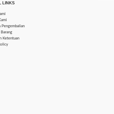
 LINKS
ami
Kami
n Pengembalian
 Barang
an Ketentuan
olicy