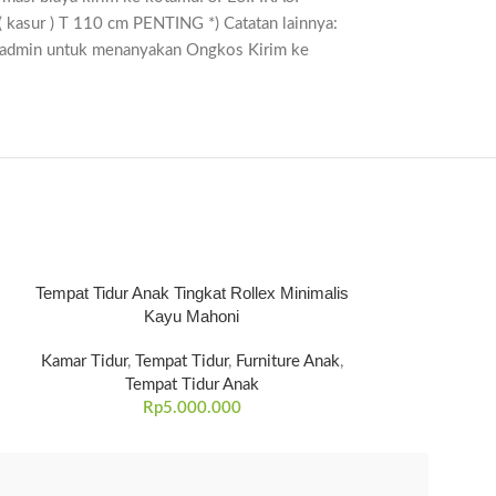
asur ) T 110 cm PENTING *) Catatan lainnya:
ak admin untuk menanyakan Ongkos Kirim ke
Tempat Tidur Anak Tingkat Rollex Minimalis
Jual Tempat Ti
Kayu Mahoni
Qir
Kamar Tidur
,
Tempat Tidur
,
Furniture Anak
,
Kamar Tidur
,
Te
Tempat Tidur Anak
Temp
Rp
5.000.000
R