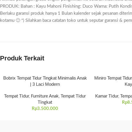
PRODUK: Bahan : Kayu Mahoni Finishing: Duco Warna: Putih Kondis
Berlaku garansi produk hanya 1 Bulan kalender sejak pesanan diter
kotamu 🙂 *) Silahkan baca catatan toko untuk seputar garansi & p
Produk Terkait
Bobrix Tempat Tidur Tingkat Minimalis Anak
Miniro Tempat Tidu
| 3 Laci Modern
Kay
Tempat Tidur
,
Furniture Anak
,
Tempat Tidur
Kamar Tidur
,
Tempa
Tingkat
Rp
8.
Rp
3.500.000