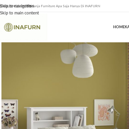
Skip to navigation
ENGLISH
COUNTRY
Belanja Furniture Apa Saja Hanya Di INAFURN
Skip to main content
HOME
K