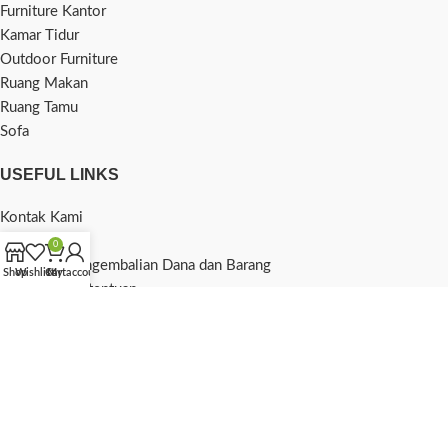
Furniture Kantor
Kamar Tidur
Outdoor Furniture
Ruang Makan
Ruang Tamu
Sofa
USEFUL LINKS
Kontak Kami
Tentang Kami
0
Kebijakan Pengembalian Dana dan Barang
Shop
Wishlist
Cart
My account
Syarat dan Ketentuan
Privacy Policy
Blog