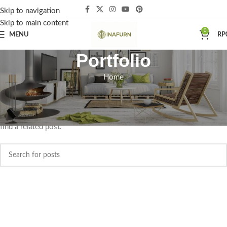
Skip to navigation
Skip to main content
0
MENU
RP
Portfolio
Home
Nothing Found
Apologies, but no results were found. Perhaps searching will help
find a related post.