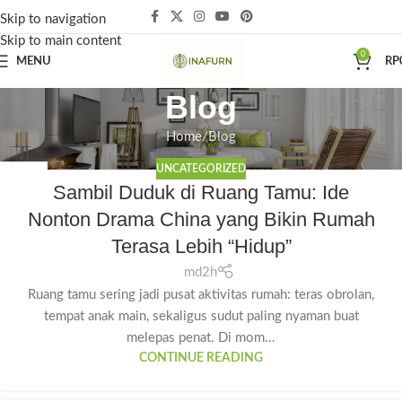
Skip to navigation
Skip to main content
0
MENU
RP
Blog
Home
Blog
UNCATEGORIZED
06
Sambil Duduk di Ruang Tamu: Ide
AGU
Nonton Drama China yang Bikin Rumah
Terasa Lebih “Hidup”
md2h
Ruang tamu sering jadi pusat aktivitas rumah: teras obrolan,
tempat anak main, sekaligus sudut paling nyaman buat
melepas penat. Di mom...
CONTINUE READING