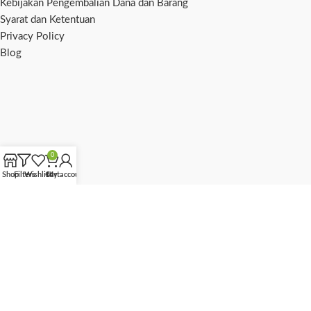
Kebijakan Pengembalian Dana dan Barang
Syarat dan Ketentuan
Privacy Policy
Blog
0
Shop
Filters
Wishlist
Cart
My account