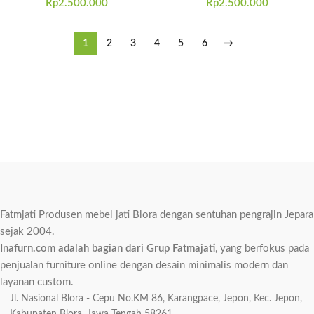
Rp
2.500.000
Rp
2.500.000
1
2
3
4
5
6
→
Fatmjati Produsen mebel jati Blora dengan sentuhan pengrajin Jepara
sejak 2004.
Inafurn.com adalah bagian dari Grup Fatmajati
, yang berfokus pada
penjualan furniture online dengan desain minimalis modern dan
layanan custom.
Jl. Nasional Blora - Cepu No.KM 86, Karangpace, Jepon, Kec. Jepon,