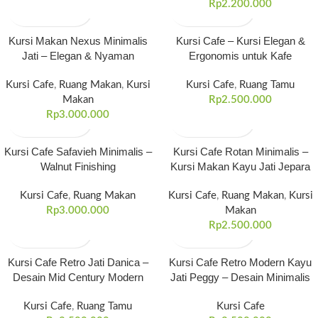
Rp
2.200.000
Kursi Makan Nexus Minimalis
Kursi Cafe – Kursi Elegan &
Jati – Elegan & Nyaman
Ergonomis untuk Kafe
Kursi Cafe
,
Ruang Makan
,
Kursi
Kursi Cafe
,
Ruang Tamu
Makan
Rp
2.500.000
Rp
3.000.000
Kursi Cafe Safavieh Minimalis –
Kursi Cafe Rotan Minimalis –
Walnut Finishing
Kursi Makan Kayu Jati Jepara
Kursi Cafe
,
Ruang Makan
Kursi Cafe
,
Ruang Makan
,
Kursi
Rp
3.000.000
Makan
Rp
2.500.000
Kursi Cafe Retro Jati Danica –
Kursi Cafe Retro Modern Kayu
Desain Mid Century Modern
Jati Peggy – Desain Minimalis
Kursi Cafe
,
Ruang Tamu
Kursi Cafe