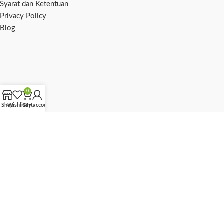
Syarat dan Ketentuan
Privacy Policy
Blog
0
Shop
Wishlist
Cart
My account