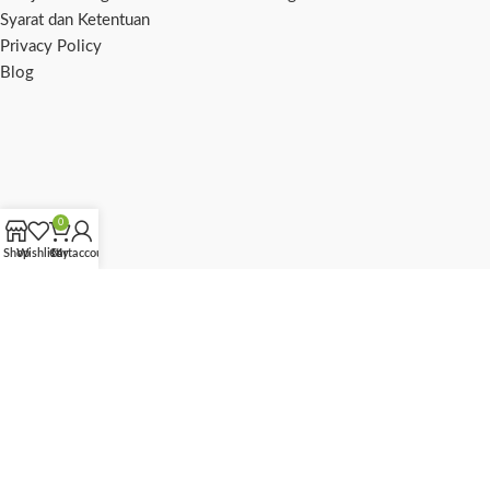
Syarat dan Ketentuan
Privacy Policy
Blog
0
Shop
Wishlist
Cart
My account