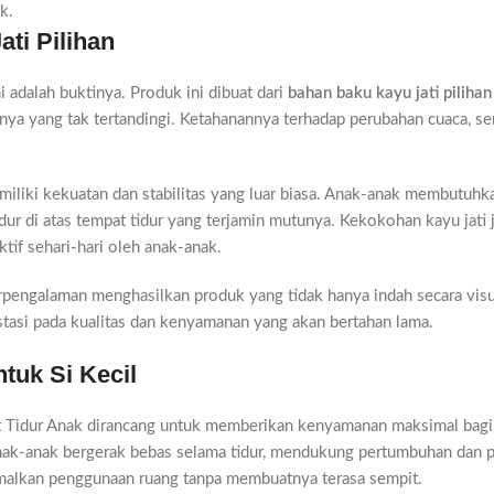
k.
ati Pilihan
i adalah buktinya. Produk ini dibuat dari
bahan baku kayu jati pilihan
nnya yang tak tertandingi. Ketahanannya terhadap perubahan cuaca, ser
 memiliki kekuatan dan stabilitas yang luar biasa. Anak-anak membutu
dur di atas tempat tidur yang terjamin mutunya. Kekokohan kayu jati
if sehari-hari oleh anak-anak.
erpengalaman menghasilkan produk yang tidak hanya indah secara visua
stasi pada kualitas dan kenyamanan yang akan bertahan lama.
tuk Si Kecil
at Tidur Anak dirancang untuk memberikan kenyamanan maksimal bag
anak-anak bergerak bebas selama tidur, mendukung pertumbuhan dan
alkan penggunaan ruang tanpa membuatnya terasa sempit.