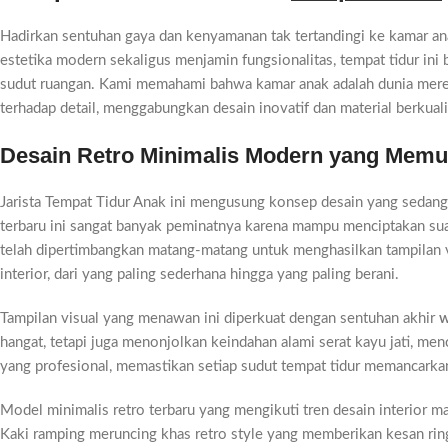
Hadirkan sentuhan gaya dan kenyamanan tak tertandingi ke kamar an
estetika modern sekaligus menjamin fungsionalitas, tempat tidur in
sudut ruangan. Kami memahami bahwa kamar anak adalah dunia mereka, 
terhadap detail, menggabungkan desain inovatif dan material berkuali
Desain Retro Minimalis Modern yang Mem
Jarista Tempat Tidur Anak ini mengusung konsep desain yang sedang
terbaru ini sangat banyak peminatnya karena mampu menciptakan s
telah dipertimbangkan matang-matang untuk menghasilkan tampilan
interior, dari yang paling sederhana hingga yang paling berani.
Tampilan visual yang menawan ini diperkuat dengan sentuhan akhir
w
hangat, tetapi juga menonjolkan keindahan alami serat kayu jati, me
yang profesional, memastikan setiap sudut tempat tidur memancark
Model minimalis retro terbaru yang mengikuti tren desain interior ma
Kaki ramping meruncing khas retro style yang memberikan kesan rin