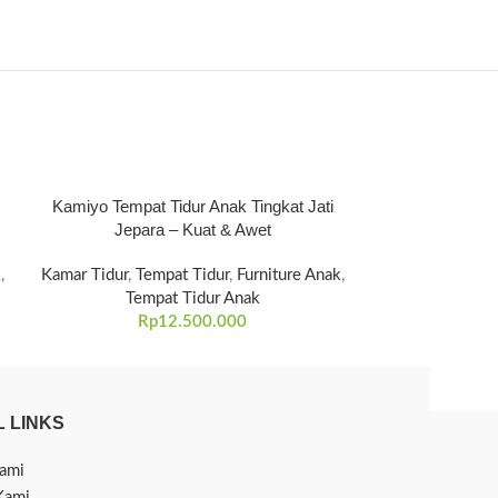
Kamiyo Tempat Tidur Anak Tingkat Jati
Tempat Tidur Q
Jepara – Kuat & Awet
Qami
k
,
Kamar Tidur
,
Tempat Tidur
,
Furniture Anak
,
Kamar Tidur
,
Te
Tempat Tidur Anak
Rp
Rp
12.500.000
 LINKS
ami
Kami