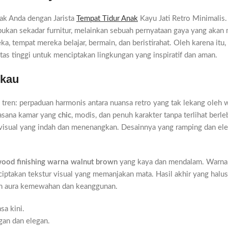
ak Anda dengan Jarista
Tempat Tidur Anak
Kayu Jati Retro Minimalis
i bukan sekadar furnitur, melainkan sebuah pernyataan gaya yang aka
tempat mereka belajar, bermain, dan beristirahat. Oleh karena itu, 
tas tinggi untuk menciptakan lingkungan yang inspiratif dan aman.
ukau
 tren: perpaduan harmonis antara nuansa retro yang tak lekang oleh
uasana kamar yang
chic
, modis, dan penuh karakter tanpa terlihat berle
 visual yang indah dan menenangkan. Desainnya yang ramping dan e
ood finishing warna walnut brown
yang kaya dan mendalam. Warna
nciptakan tekstur visual yang memanjakan mata. Hasil akhir yang hal
an aura kemewahan dan keanggunan.
sa kini.
gan dan elegan.