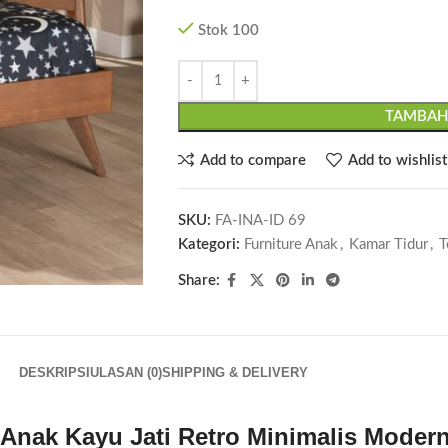
Stok 100
TAMBAH
Add to compare
Add to wishlist
SKU:
FA-INA-ID 69
Kategori:
Furniture Anak
,
Kamar Tidur
,
T
Share:
DESKRIPSI
ULASAN (0)
SHIPPING & DELIVERY
Anak Kayu Jati Retro Minimalis Moder