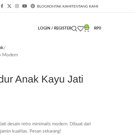
BLOG
KONTAK KAMI
TENTANG KAMI
0
LOGIN / REGISTER
RP
0
ak
ro Modern
idur Anak Kayu Jati
ati desain retro minimalis modern. Dibuat dari
njamin kualitas. Pesan sekarang!