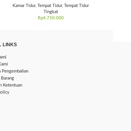
Kamar Tidur
,
Tempat Tidur
,
Tempat Tidur
Tempat Tidu
Tingkat
R
Rp
4.750.000
 LINKS
ami
Kami
n Pengembalian
 Barang
an Ketentuan
olicy