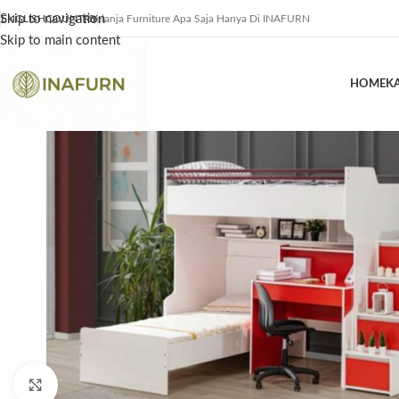
Skip to navigation
ENGLISH
COUNTRY
Belanja Furniture Apa Saja Hanya Di INAFURN
Skip to main content
HOME
K
Click to enlarge