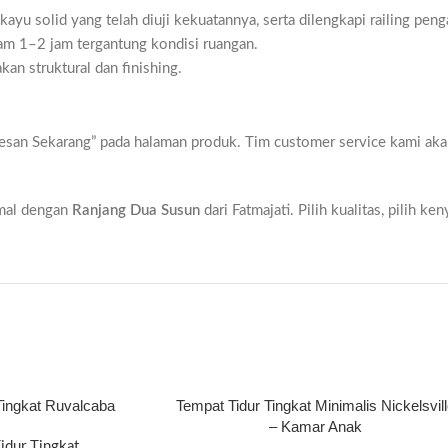
 kayu solid yang telah diuji kekuatannya, serta dilengkapi railing pen
am 1–2 jam tergantung kondisi ruangan.
an struktural dan finishing.
san Sekarang” pada halaman produk. Tim customer service kami aka
imal dengan
Ranjang Dua Susun
dari Fatmajati. Pilih kualitas, pilih ke
Tingkat Ruvalcaba
Tempat Tidur Tingkat Minimalis Nickelsvil
– Kamar Anak
idur Tingkat