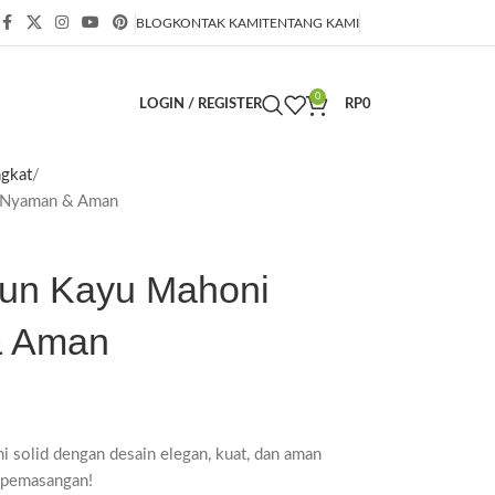
BLOG
KONTAK KAMI
TENTANG KAMI
0
LOGIN / REGISTER
RP
0
ngkat
– Nyaman & Aman
un Kayu Mahoni
& Aman
 solid dengan desain elegan, kuat, dan aman
s pemasangan!