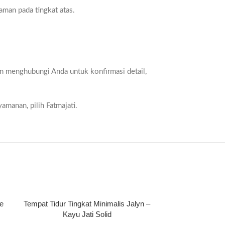
gaman pada tingkat atas.
n menghubungi Anda untuk konfirmasi detail,
nyamanan, pilih Fatmajati.
le
Tempat Tidur Tingkat Minimalis Jalyn –
Tempat Tidur 
Kayu Jati Solid
H