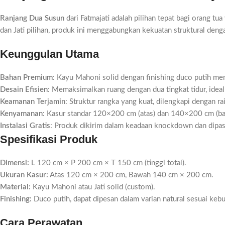
Ranjang Dua Susun
dari Fatmajati adalah pilihan tepat bagi orang tu
dan Jati pilihan, produk ini menggabungkan kekuatan struktural deng
Keunggulan Utama
Bahan Premium
: Kayu Mahoni solid dengan finishing duco putih me
Desain Efisien
: Memaksimalkan ruang dengan dua tingkat tidur, ideal
Keamanan Terjamin
: Struktur rangka yang kuat, dilengkapi dengan ra
Kenyamanan
: Kasur standar 120×200 cm (atas) dan 140×200 cm (ba
Instalasi Gratis
: Produk dikirim dalam keadaan knockdown dan dipas
Spesifikasi Produk
Dimensi:
L 120 cm × P 200 cm × T 150 cm (tinggi total).
Ukuran Kasur:
Atas 120 cm × 200 cm, Bawah 140 cm × 200 cm.
Material:
Kayu Mahoni atau Jati solid (custom).
Finishing:
Duco putih, dapat dipesan dalam varian natural sesuai keb
Cara Perawatan