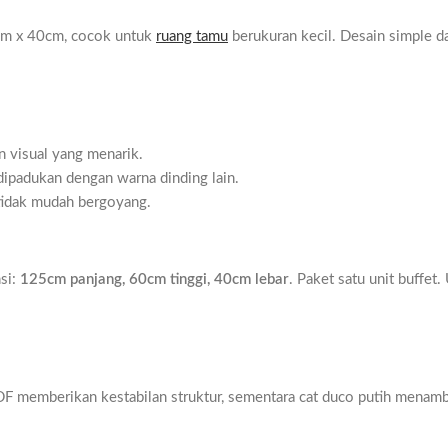
cm x 40cm, cocok untuk
ruang tamu
berukuran kecil. Desain simple d
 visual yang menarik.
dipadukan dengan warna dinding lain.
 tidak mudah bergoyang.
si:
125cm panjang, 60cm tinggi, 40cm lebar
. Paket satu unit buffe
MDF memberikan kestabilan struktur, sementara cat duco putih menam