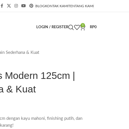
BLOG
KONTAK KAMI
TENTANG KAMI
0
LOGIN / REGISTER
RP
0
in Sederhana & Kuat
s Modern 125cm |
a & Kuat
m dengan kayu mahoni, finishing putih, dan
ekarang!