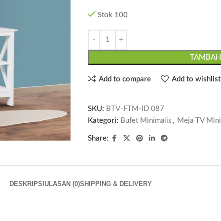
Stok 100
TAMBAH
Add to compare
Add to wishlist
SKU:
BTV-FTM-ID 087
Kategori:
Bufet Minimalis
,
Meja TV Mini
Share:
DESKRIPSI
ULASAN (0)
SHIPPING & DELIVERY