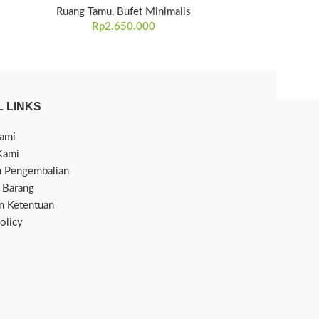
Ruang Tamu
,
Bufet Minimalis
R
Rp
2.650.000
R
 LINKS
ami
Kami
n Pengembalian
 Barang
an Ketentuan
olicy