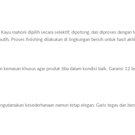
at. Kayu mahoni dipilih secara selektif, dipotong, dan diproses deng
ih. Proses finishing dilakukan di lingkungan bersih untuk hasil akh
an kemasan khusus agar produk tiba dalam kondisi baik. Garansi 12 b
g mengutamakan kesederhanaan namun tetap elegan. Garis tegas dan b