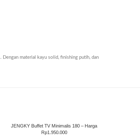
Dengan material kayu solid, finishing putih, dan
JENGKY Buffet TV Minimalis 180 – Harga
Set Kursi Ma
Rp1.950.000
Kursi Cafe
,
Ru