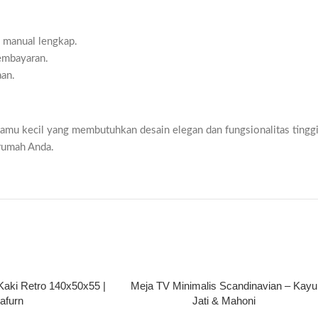
 manual lengkap.
pembayaran.
aan.
mu kecil yang membutuhkan desain elegan dan fungsionalitas tinggi. 
 rumah Anda.
Kaki Retro 140x50x55 |
Meja TV Minimalis Scandinavian – Kayu
nafurn
Jati & Mahoni