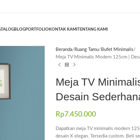
ATALOG
BLOG
PORTFOLIO
KONTAK KAMI
TENTANG KAMI
Beranda
Ruang Tamu
Bufet Minimalis
Meja TV Minimalis Modern 125cm | Desa
Meja TV Minimali
Desain Sederhan
Rp
7.450.000
Dapatkan meja TV minimalis modern 125c
desain X elegan. Tersedia custom. Beli s