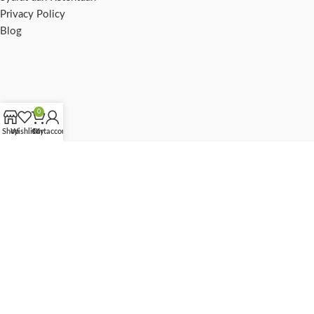
Privacy Policy
Blog
0
Shop
Wishlist
Cart
My account