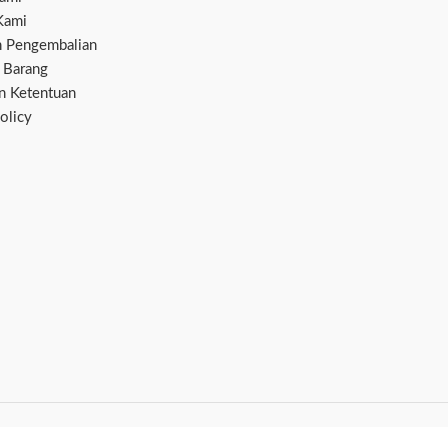
Kami
n Pengembalian
 Barang
an Ketentuan
olicy