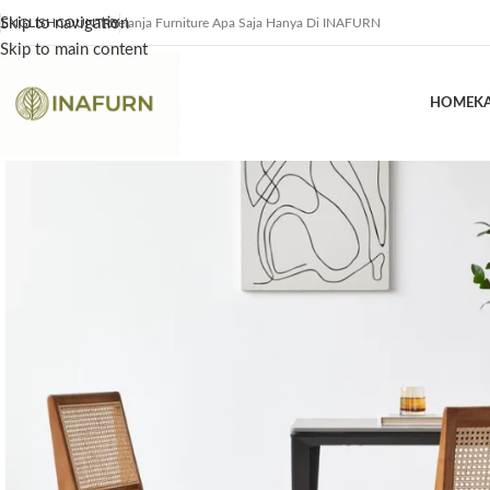
Skip to navigation
ENGLISH
COUNTRY
Belanja Furniture Apa Saja Hanya Di INAFURN
Skip to main content
HOME
K