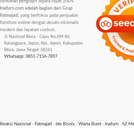
sentuhan pengrajin Jepara sejak 2004.
Inafurn.com adalah bagian dari Grup
Fatmajati
, yang berfokus pada penjualan
furniture online dengan desain minimalis
modern dan layanan custom.
Jl. Nasional Blora - Cepu No.KM 86,
Karangpace, Jepon, Kec. Jepon, Kabupaten
Blora, Jawa Tengah 58261
Whatsapp: 0851-7156-7897
Reaksi Nasional
·
Fatmajati
·
Ide Bisnis
·
Warta Bumi
·
Inafurn
·
SZ Me