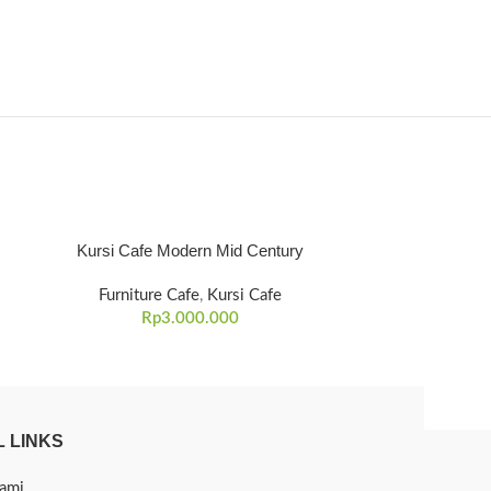
Kursi Cafe Modern Mid Century
Kursi C
Furniture Cafe
,
Kursi Cafe
Furnitur
Rp
3.000.000
R
 LINKS
ami