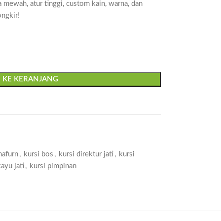
a mewah, atur tinggi, custom kain, warna, dan
ongkir!
 KE KERANJANG
nafurn
,
kursi bos
,
kursi direktur jati
,
kursi
kayu jati
,
kursi pimpinan