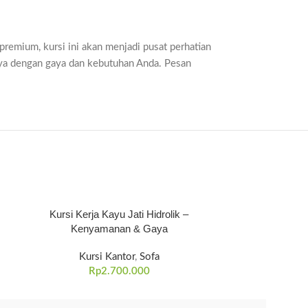
 premium, kursi ini akan menjadi pusat perhatian
ya dengan gaya dan kebutuhan Anda. Pesan
Kursi Kerja Kayu Jati Hidrolik –
Kursi Kerja Ka
Kenyamanan & Gaya
Kla
Kursi Kantor
,
Sofa
K
Rp
2.700.000
R