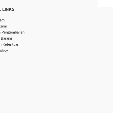
 LINKS
ami
Kami
n Pengembalian
 Barang
an Ketentuan
olicy