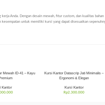
ang kerja Anda. Dengan desain mewah, fitur custom, dan kualitas bahan
 kesempatan untuk memiliki kursi yang dapat disesuaikan sepenuhn
tur Mewah ID-41 – Kayu
Kursi Kantor Datascrip Jati Minimalis –
 Premium
Ergonomi & Elegan
i Kantor
Kursi Kantor
000.000
Rp
2.300.000