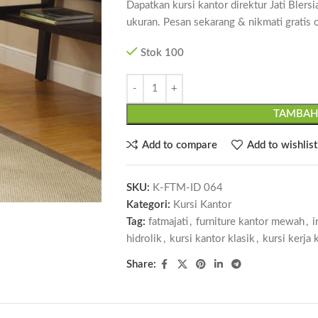
Dapatkan kursi kantor direktur Jati Blersi
ukuran. Pesan sekarang & nikmati gratis 
Stok 100
TAMBAH
Add to compare
Add to wishlist
SKU:
K-FTM-ID 064
Kategori:
Kursi Kantor
Tag:
fatmajati
,
furniture kantor mewah
,
i
hidrolik
,
kursi kantor klasik
,
kursi kerja 
Share: