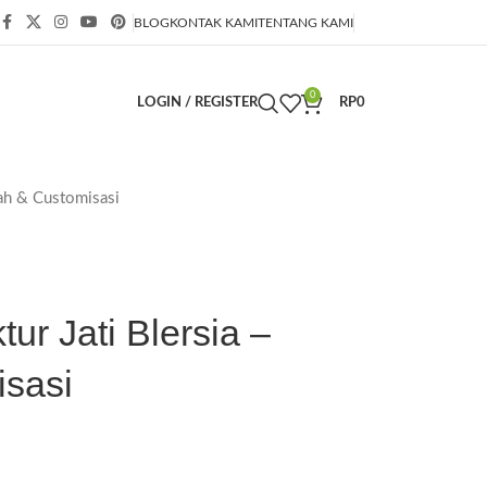
BLOG
KONTAK KAMI
TENTANG KAMI
0
LOGIN / REGISTER
RP
0
wah & Customisasi
tur Jati Blersia –
sasi