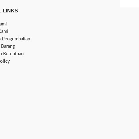
 LINKS
ami
Kami
n Pengembalian
 Barang
an Ketentuan
olicy