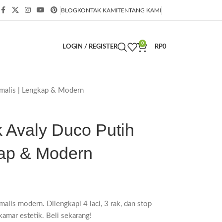
BLOG
KONTAK KAMI
TENTANG KAMI
0
LOGIN / REGISTER
RP
0
imalis | Lengkap & Modern
k Avaly Duco Putih
kap & Modern
alis modern. Dilengkapi 4 laci, 3 rak, dan stop
amar estetik. Beli sekarang!