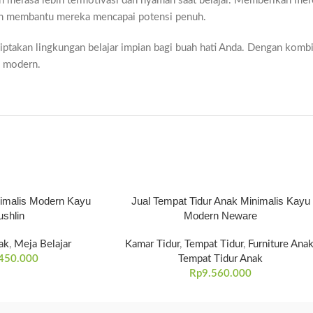
merasa lebih termotivasi dan nyaman saat belajar. Memberikan mereka
an membantu mereka mencapai potensi penuh.
iptakan lingkungan belajar impian bagi buah hati Anda. Dengan kombina
k modern.
nimalis Modern Kayu
Jual Tempat Tidur Anak Minimalis Kayu
shlin
Modern Neware
ak
,
Meja Belajar
Kamar Tidur
,
Tempat Tidur
,
Furniture Ana
450.000
Tempat Tidur Anak
Rp
9.560.000