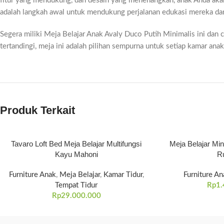
fitur yang mendukung, dan desain yang menenangkan, anak Anda akan 
adalah langkah awal untuk mendukung perjalanan edukasi mereka d
Segera miliki Meja Belajar Anak Avaly Duco Putih Minimalis ini dan c
tertandingi, meja ini adalah pilihan sempurna untuk setiap kamar ana
Produk Terkait
Tavaro Loft Bed Meja Belajar Multifungsi
Meja Belajar Mi
Kayu Mahoni
Ru
Furniture Anak
,
Meja Belajar
,
Kamar Tidur
,
Furniture An
Tempat Tidur
Rp
1.
Rp
29.000.000