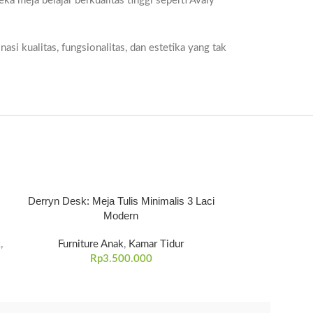
 meja belajar berkualitas tinggi seperti Avaly
si kualitas, fungsionalitas, dan estetika yang tak
Derryn Desk: Meja Tulis Minimalis 3 Laci
Ranjang Anak T
Modern
Bra
k
,
Furniture Anak
,
Kamar Tidur
Lemari Pakaia
Rp
3.500.000
R