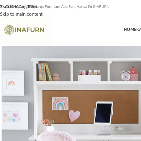
Skip to navigation
ENGLISH
COUNTRY
Belanja Furniture Apa Saja Hanya Di INAFURN
Skip to main content
HOME
K