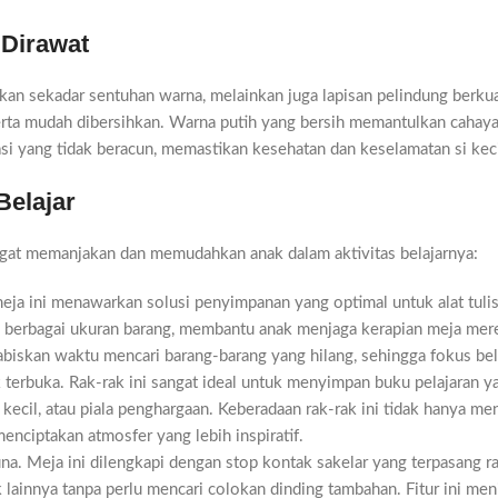
 Dirawat
kan sekadar sentuhan warna, melainkan juga lapisan pelindung berkual
serta mudah dibersihkan. Warna putih yang bersih memantulkan cahaya
asi yang tidak beracun, memastikan kesehatan dan keselamatan si kecil
Belajar
angat memanjakan dan memudahkan anak dalam aktivitas belajarnya:
eja ini menawarkan solusi penyimpanan yang optimal untuk alat tulis,
ung berbagai ukuran barang, membantu anak menjaga kerapian meja m
habiskan waktu mencari barang-barang yang hilang, sehingga fokus bela
rak terbuka. Rak-rak ini sangat ideal untuk menyimpan buku pelajaran 
kecil, atau piala penghargaan. Keberadaan rak-rak ini tidak hanya m
nciptakan atmosfer yang lebih inspiratif.
a. Meja ini dilengkapi dengan stop kontak sakelar yang terpasang 
 lainnya tanpa perlu mencari colokan dinding tambahan. Fitur ini me