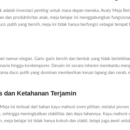
ak adalah investasi penting untuk masa depan mereka. Avaly Meja Bel
n dan produktivitas anak, meja belajar ini menggabungkan fungsiona
o putih yang bersih, meja ini tidak hanya berfungsi sebagai tempat b
el namun elegan. Garis-garis bersih dan bentuk yang tidak berlebih
dinavia hingga kontemporer. Desain ini secara inheren membantu me
. Warna duco putih yang dominan memberikan kesan lapang dan cerah, 
as dan Ketahanan Terjamin
Meja ini terbuat dari bahan kayu mahoni oven pilihan, melalui proses 
h, sehingga meningkatkan stabilitas dan daya tahannya. Kayu mahoni
n, meja belajar ini tidak hanya kokoh dan stabil, tetapi juga awet u