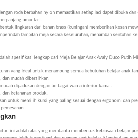
 dengan roda berbahan nylon memastikan setiap laci dapat dibuka dan d
erpanjang umur laci.
rbentuk lingkaran dari bahan brass (kuningan) memberikan kesan mewa
memperindah tampilan meja secara keseluruhan, menambah sentuhan k
lah spesifikasi lengkap dari Meja Belajar Anak Avaly Duco Putih Mi
uran yang ideal untuk menampung semua kebutuhan belajar anak tan
 dan mudah dibersihkan.
n mudah dipadukan dengan berbagai warna interior kamar.
, dan ketahanan produk.
an untuk memilih kursi yang paling sesuai dengan ergonomi dan pre
n pemesanan.
ngkan
itur; ini adalah alat yang membantu membentuk kebiasaan belajar posi