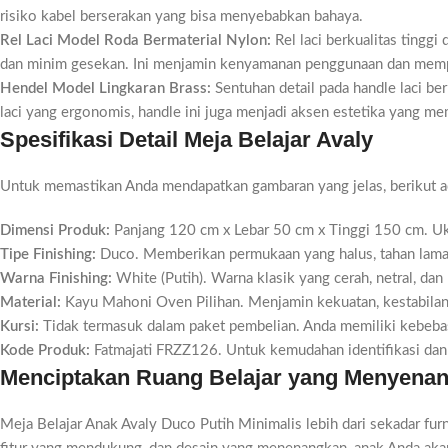
risiko kabel berserakan yang bisa menyebabkan bahaya.
Rel Laci Model Roda Bermaterial Nylon:
Rel laci berkualitas tinggi
dan minim gesekan. Ini menjamin kenyamanan penggunaan dan memp
Hendel Model Lingkaran Brass:
Sentuhan detail pada handle laci be
laci yang ergonomis, handle ini juga menjadi aksen estetika yang 
Spesifikasi Detail Meja Belajar Avaly
Untuk memastikan Anda mendapatkan gambaran yang jelas, berikut ada
Dimensi Produk:
Panjang 120 cm x Lebar 50 cm x Tinggi 150 cm. Uk
Tipe Finishing:
Duco. Memberikan permukaan yang halus, tahan lama,
Warna Finishing:
White (Putih). Warna klasik yang cerah, netral, da
Material:
Kayu Mahoni Oven Pilihan. Menjamin kekuatan, kestabilan
Kursi:
Tidak termasuk dalam paket pembelian. Anda memiliki kebebas
Kode Produk:
Fatmajati FRZZ126. Untuk kemudahan identifikasi da
Menciptakan Ruang Belajar yang Menyena
Meja Belajar Anak Avaly Duco Putih Minimalis lebih dari sekadar furn