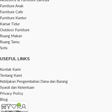
Aksesoris & Furniture Lainnya
Furniture Anak
Furniture Cafe
Furniture Kantor
Kamar Tidur
Outdoor Furniture
Ruang Makan
Ruang Tamu
Sofa
USEFUL LINKS
Kontak Kami
Tentang Kami
Kebijakan Pengembalian Dana dan Barang
Syarat dan Ketentuan
Privacy Policy
Blog
0
Shop
Filters
Wishlist
Cart
My account