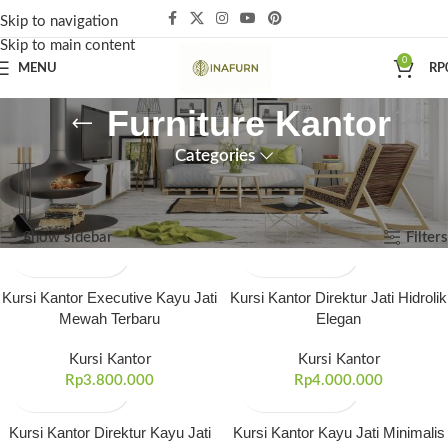
Skip to navigation
Skip to main content
0
MENU
RP
Furniture Kantor
Categories
Beranda
Furniture Kantor
Halaman 4
Menampilkan 37–41 dari 41 hasil
Show sidebar
Filters
Kursi Kantor Executive Kayu Jati
Kursi Kantor Direktur Jati Hidrolik
Mewah Terbaru
Elegan
Kursi Kantor
Kursi Kantor
Rp
3.800.000
Rp
4.000.000
Kursi Kantor Direktur Kayu Jati
Kursi Kantor Kayu Jati Minimalis