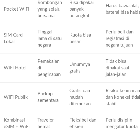
Rombongan
Bisa dipakai
Harus bawa alat,
Pocket WiFi
yang selalu
banyak
baterai bisa habi
bersama
perangkat
Tinggal
Perlu beli dan
SIM Card
Kuota bisa
lama di satu
registrasi di
Lokal
besar
negara
negara tujuan
Pemakaian
Tidak bisa
Umumnya
WiFi Hotel
di
dipakai saat
gratis
penginapan
jalan-jalan
Gratis dan
Risiko keamanan
Backup
WiFi Publik
mudah
dan koneksi tida
sementara
ditemukan
stabil
Kombinasi
Traveler
Fleksibel dan
Perlu disiplin
eSIM + WiFi
hemat
efisien
mengatur kuota