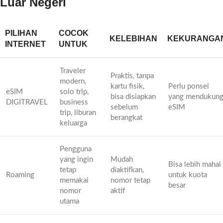
Luar Negeri
PILIHAN
COCOK
KELEBIHAN
KEKURANGA
INTERNET
UNTUK
Traveler
Praktis, tanpa
modern,
kartu fisik,
Perlu ponsel
eSIM
solo trip,
bisa disiapkan
yang mendukun
DIGITRAVEL
business
sebelum
eSIM
trip, liburan
berangkat
keluarga
Pengguna
yang ingin
Mudah
Bisa lebih mahal
tetap
diaktifkan,
Roaming
untuk kuota
memakai
nomor tetap
besar
nomor
aktif
utama