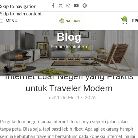
Skip to navigation
Skip to main content
0
MENU
RP
Blog
Home
Inspiration
INSPIRATION
7 Rekomendasi Terbaik Paket
Internet Luar Negeri yang Praktis
untuk Traveler Modern
md2h
On Mei 17, 2026
Pergi ke luar negeri tanpa internet itu rasanya seperti jalan-jalan
tanpa peta. Bisa saja, tapi pasti lebih ribet. Apalagi sekarang hampir
semua kebutuhan traveling bergantung pada koneksi internet, mulai